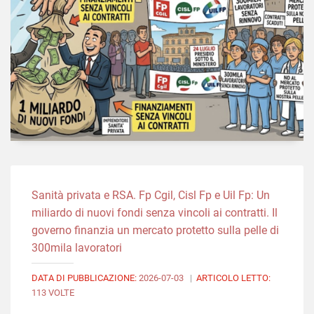
Sanità privata e RSA. Fp Cgil, Cisl Fp e Uil Fp: Un
miliardo di nuovi fondi senza vincoli ai contratti. Il
governo finanzia un mercato protetto sulla pelle di
300mila lavoratori
DATA DI PUBBLICAZIONE:
2026-07-03
|
ARTICOLO LETTO:
113 VOLTE