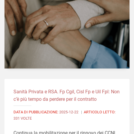
Sanità Privata e RSA. Fp Cgil, Cisl Fp e Uil Fpl: Non
c’è più tempo da perdere per il contratto
DATA DI PUBBLICAZIONE:
2025-12-22
|
ARTICOLO LETTO:
331 VOLTE
Continua la mobilitazione per il rinnovo dei CCNL