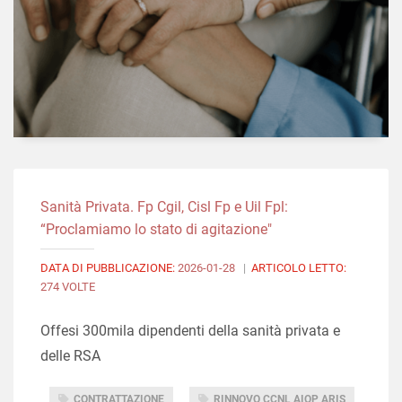
Sanità Privata. Fp Cgil, Cisl Fp e Uil Fpl:
“Proclamiamo lo stato di agitazione"
DATA DI PUBBLICAZIONE:
2026-01-28
|
ARTICOLO LETTO:
274 VOLTE
Offesi 300mila dipendenti della sanità privata e
delle RSA
CONTRATTAZIONE
RINNOVO CCNL AIOP ARIS