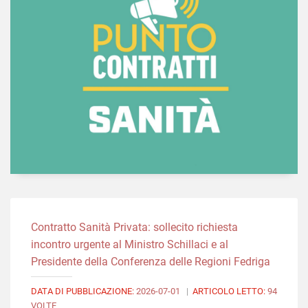
Contratto Sanità Privata: sollecito richiesta
incontro urgente al Ministro Schillaci e al
Presidente della Conferenza delle Regioni Fedriga
DATA DI PUBBLICAZIONE:
2026-07-01
|
ARTICOLO LETTO:
94
VOLTE