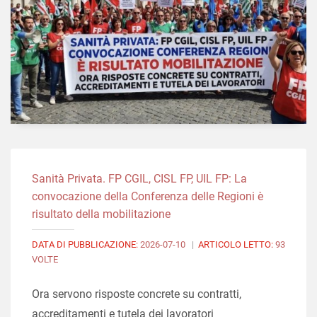
Sanità Privata. FP CGIL, CISL FP, UIL FP: La
convocazione della Conferenza delle Regioni è
risultato della mobilitazione
DATA DI PUBBLICAZIONE:
2026-07-10
|
ARTICOLO LETTO:
93
VOLTE
Ora servono risposte concrete su contratti,
accreditamenti e tutela dei lavoratori