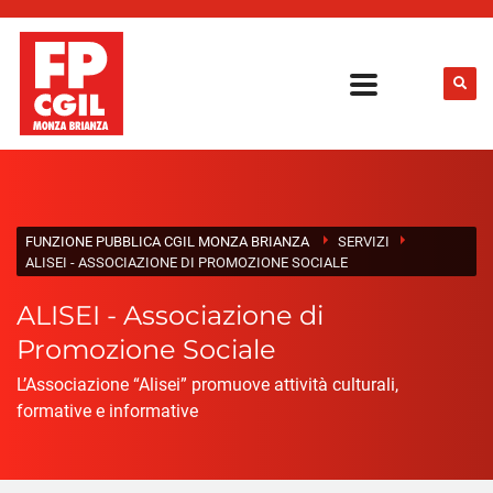
FUNZIONE PUBBLICA CGIL MONZA BRIANZA
SERVIZI
ALISEI - ASSOCIAZIONE DI PROMOZIONE SOCIALE
ALISEI - Associazione di
Promozione Sociale
L’Associazione “Alisei” promuove attività culturali,
formative e informative