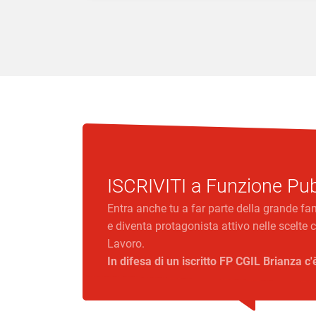
ISCRIVITI a
Funzione Pub
Entra anche tu a far parte della grande fa
e diventa protagonista attivo nelle scelt
Lavoro.
In difesa di un iscritto FP CGIL Brianza c'