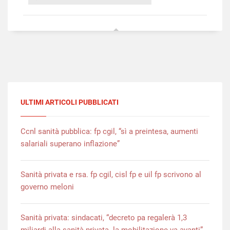
ULTIMI ARTICOLI PUBBLICATI
Ccnl sanità pubblica: fp cgil, “sì a preintesa, aumenti
salariali superano inflazione”
Sanità privata e rsa. fp cgil, cisl fp e uil fp scrivono al
governo meloni
Sanità privata: sindacati, “decreto pa regalerà 1,3
miliardi alla sanità privata. la mobilitazione va avanti”